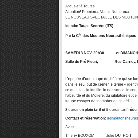
A tous et à Toutes
Attention! Premières Venez Nombreux.
LE NOUVEAU SPECTACLE DES MOUTONS N
Identité Taupe Secrète (ITS)
ie
Par
la C
des Moutons Neurasthéniques
SAMEDI 3 NOV. 20h30 et DIMANCHE 
Salle du Pré Fleuri, Rue Carnoy
L’épopée d’une troupe de théâtre qui se la
dans le seul but de cerner le terme « identit
ce que c’est la famille, la naissance, le cou
l’absurde et du Molière, du jubilatoire et de
troupe essayer de triompher de ce défi !
8 euros en plein tarif et 5 euros tarif rédui
Contact et réservation:
lesmoutonsneura
Avec :
Thierry BOUXOM Julie DUTH