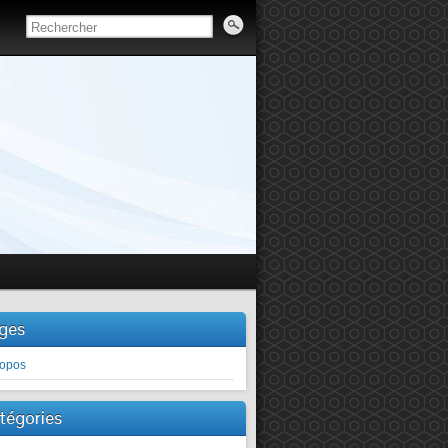
ges
ropos
tégories