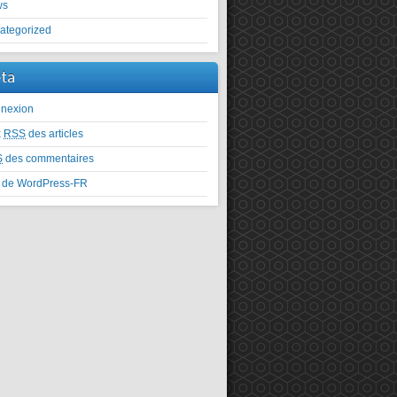
ws
ategorized
ta
nexion
x
RSS
des articles
S
des commentaires
e de WordPress-FR