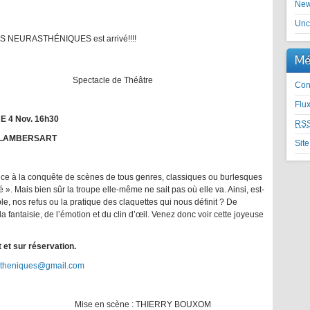
Ne
Unc
EURASTHÉNIQUES est arrivé!!!!
Mé
Spectacle de Théâtre
Con
Flu
4 Nov. 16h30
RS
, LAMBERSART
Sit
nce à la conquête de scènes de tous genres, classiques ou burlesques
é ». Mais bien sûr la troupe elle-même ne sait pas où elle va. Ainsi, est-
ple, nos refus ou la pratique des claquettes qui nous définit ? De
 la fantaisie, de l’émotion et du clin d’œil. Venez donc voir cette joyeuse
t et sur réservation.
stheniques@gmail.com
OIT Mise en scène : THIERRY BOUXOM