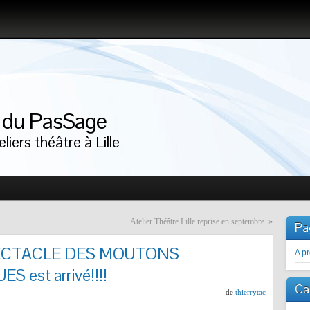
r du PasSage
liers théâtre à Lille
Atelier Théâtre Lille reprise en septembre.
»
Pa
ECTACLE DES MOUTONS
A p
est arrivé!!!!
Ca
de
thierrytac