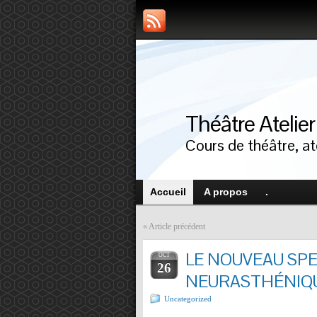
Théâtre Atelie
Cours de théâtre, ate
Accueil
A propos
.
«
Article précédent
LE NOUVEAU SP
OCT
26
NEURASTHÉNIQUES 
Uncategorized