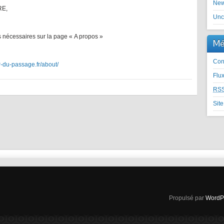
Ne
RE,
Unc
s nécessaires sur la page « A propos »
Mé
Con
er-du-passage.fr/about/
Flu
RS
Sit
Propulsé par
WordP