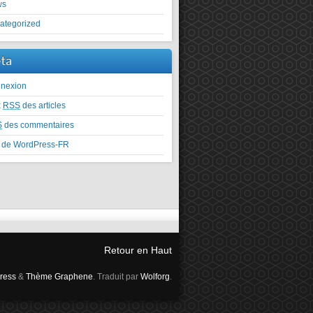
ws
ategorized
ta
nexion
x
RSS
des articles
S
des commentaires
e de WordPress-FR
Retour en Haut
ress
&
Thème Graphene
. Traduit par
Wolforg
.