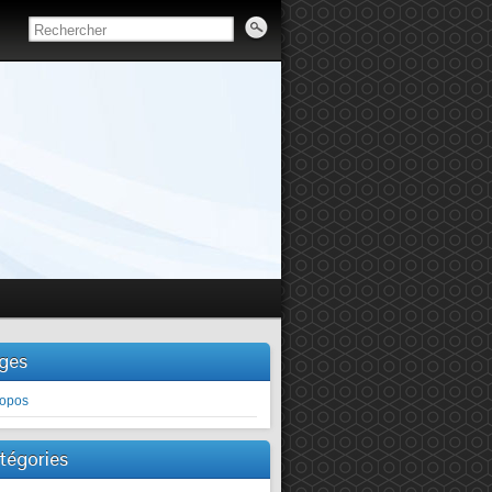
ges
ropos
tégories