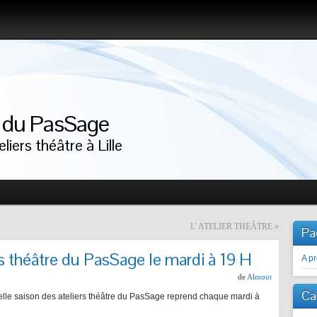
r du PasSage
liers théâtre à Lille
L’ ATELIER THEÂTRE
»
Pa
rs théâtre du PasSage le mardi à 19 H
A p
de
Almout
Ca
elle saison des ateliers théâtre du PasSage reprend chaque mardi à