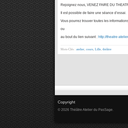
Rejoignez nous, VENEZ FAIRE DU THEAT
Il est possible de faire une séance d’essai.
Vous pourrez trouver toutes les information
ou
au bout du lien suivant :
http://theatre-ateli
Mots-Clés :
atelier
,
cours
,
Lille
,
théâtre
Copyright
© 2026 Théâtre Atelier du PasSage.