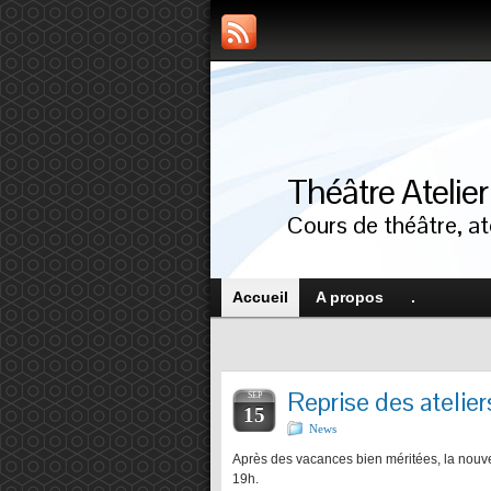
Théâtre Atelie
Cours de théâtre, ate
Accueil
A propos
.
Reprise des atelie
SEP
15
News
Après des vacances bien méritées, la nouv
19h.