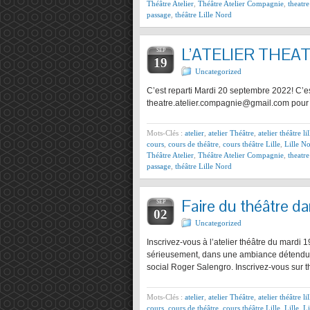
Théâtre Atelier
,
Théâtre Atelier Compagnie
,
theatr
passage
,
théâtre Lille Nord
L’ATELIER THEA
SEP
19
Uncategorized
C’est reparti Mardi 20 septembre 2022! C’est
theatre.atelier.compagnie@gmail.com pour 
Mots-Clés :
atelier
,
atelier Théâtre
,
atelier théâtre lil
cours
,
cours de théâtre
,
cours théâtre Lille
,
Lille No
Théâtre Atelier
,
Théâtre Atelier Compagnie
,
theatr
passage
,
théâtre Lille Nord
Faire du théâtre da
SEP
02
Uncategorized
Inscrivez-vous à l’atelier théâtre du mardi 
sérieusement, dans une ambiance détendue m
social Roger Salengro. Inscrivez-vous sur t
Mots-Clés :
atelier
,
atelier Théâtre
,
atelier théâtre lil
cours
,
cours de théâtre
,
cours théâtre Lille
,
Lille
,
Li