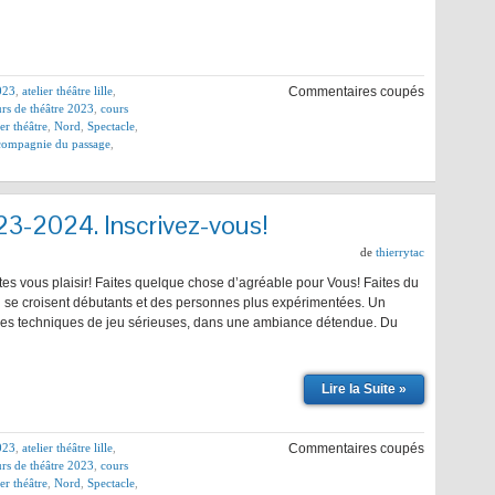
2023
,
atelier théâtre lille
,
Commentaires coupés
rs de théâtre 2023
,
cours
ier théâtre
,
Nord
,
Spectacle
,
r compagnie du passage
,
23-2024. Inscrivez-vous!
de
thierrytac
ites vous plaisir! Faites quelque chose d’agréable pour Vous! Faites du
u se croisent débutants et des personnes plus expérimentées. Un
des techniques de jeu sérieuses, dans une ambiance détendue. Du
Lire la Suite »
2023
,
atelier théâtre lille
,
Commentaires coupés
rs de théâtre 2023
,
cours
ier théâtre
,
Nord
,
Spectacle
,