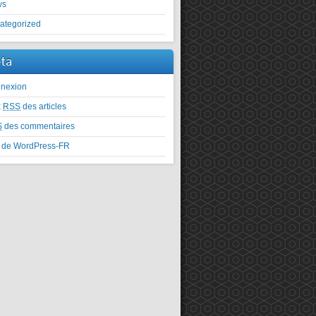
ws
ategorized
ta
nexion
x
RSS
des articles
S
des commentaires
e de WordPress-FR