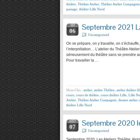
théâtre
,
Théâtre Atelier
,
Théâtre Atelier Compagnie
passage
,
théâtre Lille Nord
Septembre 2021 
SEP
06
Uncategorized
On se prépare, on y travaille, on s’échauffe
l’interprétation… L’atelier du Théâtre Atel
sérieusement du théâtre sans se prendre au s
Pour travailler la …
Mots-Clés :
atelier
,
atelier Théâtre
,
atelier théâtre lil
cours
,
cours de théâtre
,
cours théâtre Lille
,
Lille No
Atelier
,
Théâtre Atelier Compagnie
,
theatre atelie
théâtre Lille Nord
Septembre 2020 le
AOÛT
07
Uncategorized
Septembre 2020. Les Ateliers Théâtre: Alor