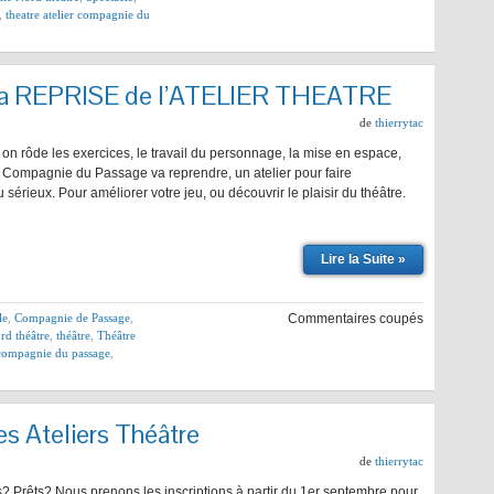
,
theatre atelier compagnie du
La REPRISE de l’ATELIER THEATRE
de
thierrytac
, on rôde les exercices, le travail du personnage, la mise en espace,
ier Compagnie du Passage va reprendre, un atelier pour faire
érieux. Pour améliorer votre jeu, ou découvrir le plaisir du théâtre.
Lire la Suite »
le
,
Compagnie de Passage
,
Commentaires coupés
rd théâtre
,
théâtre
,
Théâtre
r compagnie du passage
,
s Ateliers Théâtre
de
thierrytac
s? Prêts? Nous prenons les inscriptions à partir du 1er septembre pour