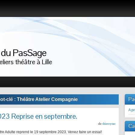
r du PasSage
liers théâtre à Lille
Pa
ot-clé :
Théâtre Atelier Compagnie
A p
2023 Reprise en septembre.
de
thierrytac
Ca
tre Adulte reprend le 19 septembre 2023. Venez faire un essai!