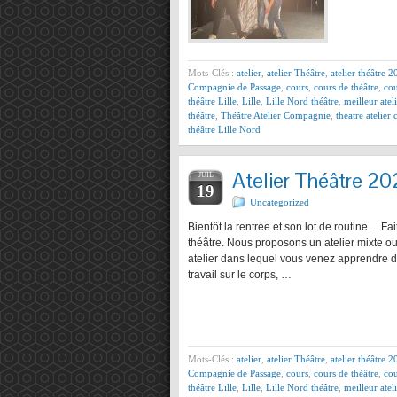
Mots-Clés :
atelier
,
atelier Théâtre
,
atelier théâtre 
Compagnie de Passage
,
cours
,
cours de théâtre
,
cou
théâtre Lille
,
Lille
,
Lille Nord théâtre
,
meilleur atel
théâtre
,
Théâtre Atelier Compagnie
,
theatre atelie
théâtre Lille Nord
Atelier Théâtre 20
JUIL
19
Uncategorized
Bientôt la rentrée et son lot de routine… Fa
théâtre. Nous proposons un atelier mixte o
atelier dans lequel vous venez apprendre 
travail sur le corps, …
Mots-Clés :
atelier
,
atelier Théâtre
,
atelier théâtre 
Compagnie de Passage
,
cours
,
cours de théâtre
,
cou
théâtre Lille
,
Lille
,
Lille Nord théâtre
,
meilleur atel