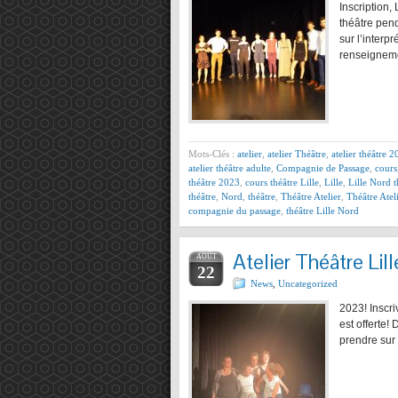
Inscription,
théâtre pend
sur l’interp
renseigneme
Mots-Clés :
atelier
,
atelier Théâtre
,
atelier théâtre 
atelier théâtre adulte
,
Compagnie de Passage
,
cours
théâtre 2023
,
cours théâtre Lille
,
Lille
,
Lille Nord t
théâtre
,
Nord
,
théâtre
,
Théâtre Atelier
,
Théâtre Ate
compagnie du passage
,
théâtre Lille Nord
Atelier Théâtre Lill
AOÛT
22
News
,
Uncategorized
2023! Inscr
est offerte!
prendre sur