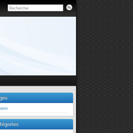
ges
ropos
tégories