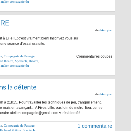
e atelier compagnie du
TRE
de
thierrytac
 à Lille! Et c’est vraiment bien! Inscrivez vous sur
une séance d’essai gratuite.
le
,
Compagnie de Passage
,
Commentaires coupés
rd théâtre
,
Spectacle
,
théâtre
,
e atelier compagnie du
ns la détente
de
thierrytac
19h à 21h15. Pour travailler les techniques de jeu, tranquillement,
ais en avançant… A Fives Lille, pas loin du métro, lieu: centre
heatre.atelier.compagnie@gmail.com A très bientôt!
1 commentaire
le
,
Compagnie de Passage
,
lle Nord théâtre
,
Spectacle
,