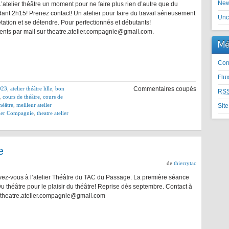
Ne
 L’atelier théâtre un moment pour ne faire plus rien d’autre que du
ant 2h15! Prenez contact! Un atelier pour faire du travail sérieusement
Unc
rétation et se détendre. Pour perfectionnés et débutants!
nts par mail sur theatre.atelier.compagnie@gmail.com.
Mé
Con
Flu
2023
,
atelier théâtre lille
,
bon
Commentaires coupés
RS
,
cours de théâtre
,
cours de
héâtre
,
meilleur atelier
Sit
lier Compagnie
,
theatre atelier
e
de
thierrytac
ivez-vous à l’atelier Théâtre du TAC du Passage. La première séance
 Du théâtre pour le plaisir du théâtre! Reprise dès septembre. Contact à
 theatre.atelier.compagnie@gmail.com