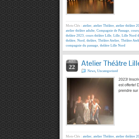
Mots-Clés :
atelier
,
atelier Théâtre
,
atelier théâtre 
atelier théâtre adulte
,
Compagnie de Passage
,
cours
théâtre 2023
,
cours théâtre Lille
,
Lille
,
Lille Nord t
théâtre
,
Nord
,
théâtre
,
Théâtre Atelier
,
Théâtre Ate
compagnie du passage
,
théâtre Lille Nord
Atelier Théâtre Lill
AOÛT
22
News
,
Uncategorized
2023! Inscr
est offerte!
prendre sur
Mots-Clés :
atelier
,
atelier Théâtre
,
atelier théâtre 