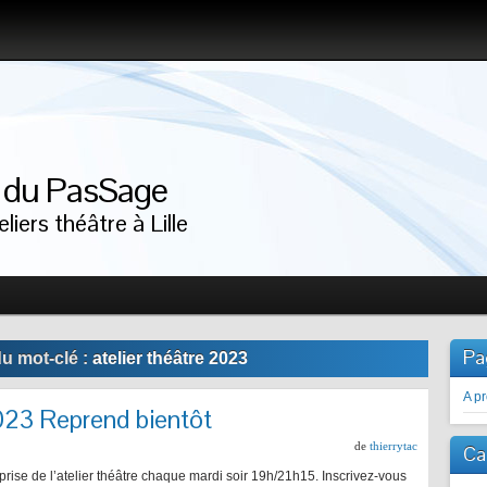
r du PasSage
liers théâtre à Lille
Pa
u mot-clé :
atelier théâtre 2023
A p
2023 Reprend bientôt
de
thierrytac
Ca
eprise de l’atelier théâtre chaque mardi soir 19h/21h15. Inscrivez-vous