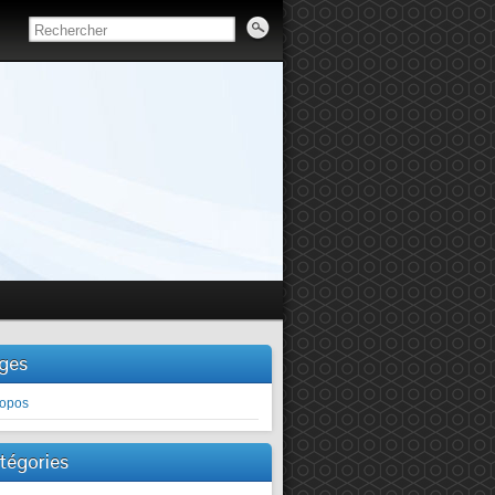
ges
ropos
tégories