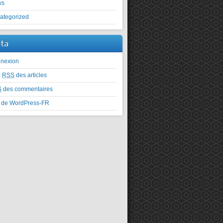
ws
ategorized
ta
nexion
x
RSS
des articles
S
des commentaires
e de WordPress-FR