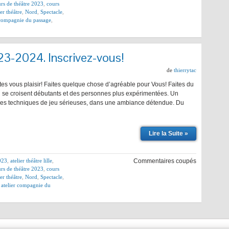
rs de théâtre 2023
,
cours
ier théâtre
,
Nord
,
Spectacle
,
r compagnie du passage
,
23-2024. Inscrivez-vous!
de
thierrytac
ites vous plaisir! Faites quelque chose d’agréable pour Vous! Faites du
u se croisent débutants et des personnes plus expérimentées. Un
des techniques de jeu sérieuses, dans une ambiance détendue. Du
Lire la Suite »
2023
,
atelier théâtre lille
,
Commentaires coupés
rs de théâtre 2023
,
cours
ier théâtre
,
Nord
,
Spectacle
,
e atelier compagnie du