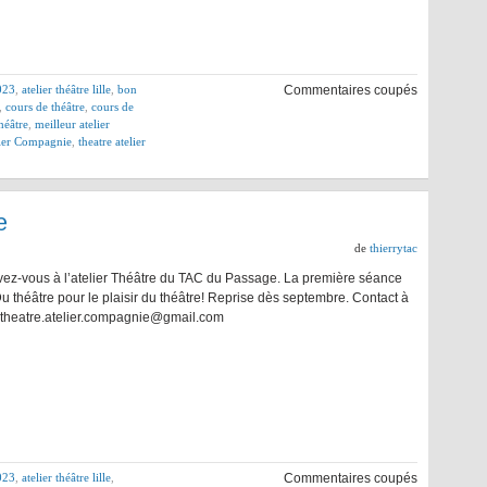
2023
,
atelier théâtre lille
,
bon
Commentaires coupés
,
cours de théâtre
,
cours de
héâtre
,
meilleur atelier
lier Compagnie
,
theatre atelier
e
de
thierrytac
ivez-vous à l’atelier Théâtre du TAC du Passage. La première séance
 Du théâtre pour le plaisir du théâtre! Reprise dès septembre. Contact à
 theatre.atelier.compagnie@gmail.com
2023
,
atelier théâtre lille
,
Commentaires coupés