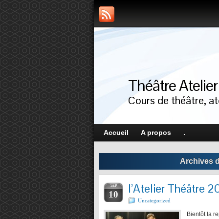
Théâtre Atelie
Cours de théâtre, ate
Accueil
A propos
.
Archives d
l’Atelier Théâtre 
SEP
10
Uncategorized
Bientôt la r