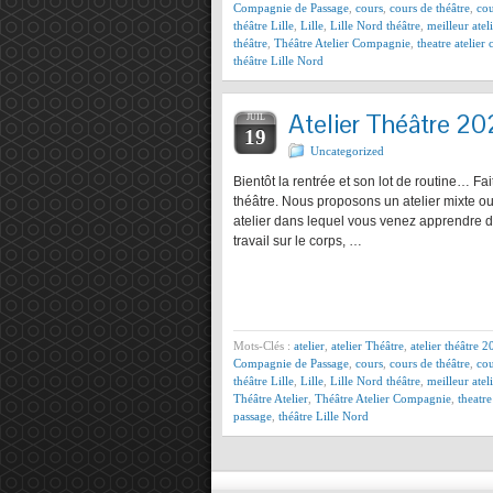
Compagnie de Passage
,
cours
,
cours de théâtre
,
cou
théâtre Lille
,
Lille
,
Lille Nord théâtre
,
meilleur atel
théâtre
,
Théâtre Atelier Compagnie
,
theatre atelie
théâtre Lille Nord
Atelier Théâtre 20
JUIL
19
Uncategorized
Bientôt la rentrée et son lot de routine… Fa
théâtre. Nous proposons un atelier mixte o
atelier dans lequel vous venez apprendre 
travail sur le corps, …
Mots-Clés :
atelier
,
atelier Théâtre
,
atelier théâtre 
Compagnie de Passage
,
cours
,
cours de théâtre
,
cou
théâtre Lille
,
Lille
,
Lille Nord théâtre
,
meilleur atel
Théâtre Atelier
,
Théâtre Atelier Compagnie
,
theatr
passage
,
théâtre Lille Nord