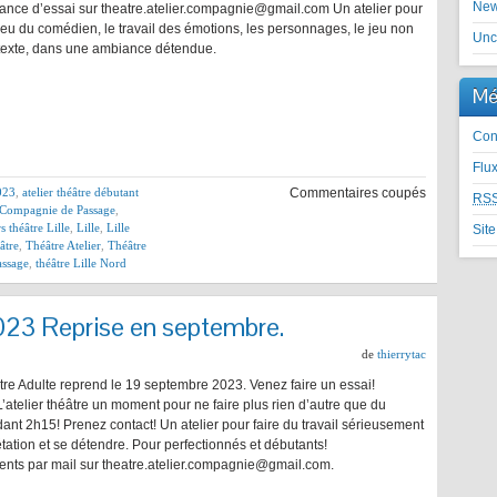
Ne
ance d’essai sur theatre.atelier.compagnie@gmail.com Un atelier pour
e jeu du comédien, le travail des émotions, les personnages, le jeu non
Unc
e texte, dans une ambiance détendue.
Mé
Con
Flu
2023
,
atelier théâtre débutant
Commentaires coupés
RS
Compagnie de Passage
,
s théâtre Lille
,
Lille
,
Lille
Sit
âtre
,
Théâtre Atelier
,
Théâtre
assage
,
théâtre Lille Nord
2023 Reprise en septembre.
de
thierrytac
tre Adulte reprend le 19 septembre 2023. Venez faire un essai!
 L’atelier théâtre un moment pour ne faire plus rien d’autre que du
ant 2h15! Prenez contact! Un atelier pour faire du travail sérieusement
rétation et se détendre. Pour perfectionnés et débutants!
nts par mail sur theatre.atelier.compagnie@gmail.com.