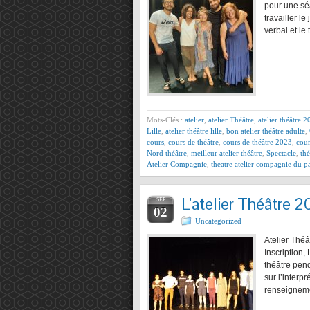
pour une sé
travailler l
verbal et l
Mots-Clés :
atelier
,
atelier Théâtre
,
atelier théâtre 
Lille
,
atelier théâtre lille
,
bon atelier théâtre adulte
,
cours
,
cours de théâtre
,
cours de théâtre 2023
,
cour
Nord théâtre
,
meilleur atelier théâtre
,
Spectacle
,
thé
Atelier Compagnie
,
theatre atelier compagnie du p
L’atelier Théâtre 
SEP
02
Uncategorized
Atelier Théâ
Inscription,
théâtre pend
sur l’interp
renseigneme