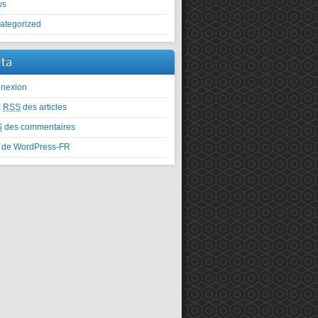
ws
ategorized
ta
nexion
x
RSS
des articles
S
des commentaires
e de WordPress-FR