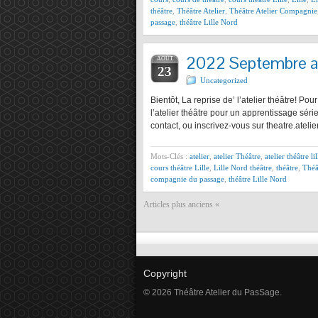
théâtre
,
Théâtre Atelier
,
Théâtre Atelier Compagnie
passage
,
théâtre Lille Nord
2022 Septembre ate
AOÛT
23
Uncategorized
Bientôt, La reprise de’ l’atelier théâtre! Pou
l’atelier théâtre pour un apprentissage sér
contact, ou inscrivez-vous sur theatre.ate
Mots-Clés :
atelier
,
atelier Théâtre
,
atelier théâtre lil
cours théâtre Lille
,
Lille Nord théâtre
,
théâtre
,
Théâ
compagnie du passage
,
théâtre Lille Nord
Articles plus anciens «
Copyright
© 2026 Théâtre Atelier du PasSage.