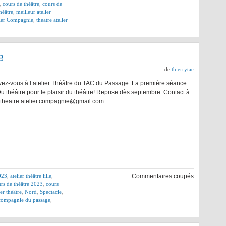
,
cours de théâtre
,
cours de
héâtre
,
meilleur atelier
lier Compagnie
,
theatre atelier
e
de
thierrytac
ivez-vous à l’atelier Théâtre du TAC du Passage. La première séance
 Du théâtre pour le plaisir du théâtre! Reprise dès septembre. Contact à
 theatre.atelier.compagnie@gmail.com
2023
,
atelier théâtre lille
,
Commentaires coupés
rs de théâtre 2023
,
cours
ier théâtre
,
Nord
,
Spectacle
,
r compagnie du passage
,