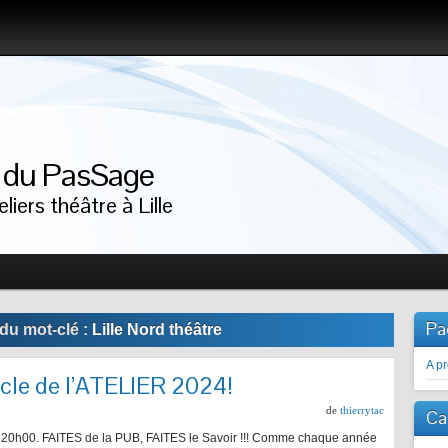
r du PasSage
liers théâtre à Lille
Pa
du mot-clé :
Lille Nord théâtre
A p
acle de l’ATELIER 2024!
de
thierrytac
Ca
 20h00. FAITES de la PUB, FAITES le Savoir !!! Comme chaque année