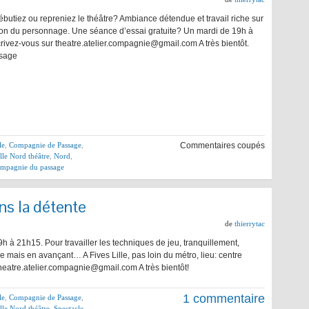
ébutiez ou repreniez le théâtre? Ambiance détendue et travail riche sur
ation du personnage. Une séance d’essai gratuite? Un mardi de 19h à
rivez-vous sur theatre.atelier.compagnie@gmail.com A très bientôt.
sage
le
,
Compagnie de Passage
,
Commentaires coupés
lle Nord théâtre
,
Nord
,
compagnie du passage
ns la détente
de
thierrytac
19h à 21h15. Pour travailler les techniques de jeu, tranquillement,
ais en avançant… A Fives Lille, pas loin du métro, lieu: centre
heatre.atelier.compagnie@gmail.com A très bientôt!
1 commentaire
le
,
Compagnie de Passage
,
lle Nord théâtre
,
Spectacle
,