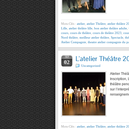
Mots-Clés :
atelier
,
atelier Théâtre
,
atelier théâtre 
Lille
,
atelier théâtre lille
,
bon atelier théâtre adulte
,
cours
,
cours de théâtre
,
cours de théâtre 2023
,
cour
Nord théâtre
,
meilleur atelier théâtre
,
Spectacle
,
thé
Atelier Compagnie
,
theatre atelier compagnie du p
L’atelier Théâtre 
SEP
02
Uncategorized
Atelier Théâ
Inscription,
théâtre pend
sur l’interp
renseigneme
Mots-Clés :
atelier
,
atelier Théâtre
,
atelier théâtre 