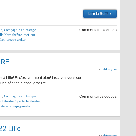
Lire la Suite »
le
,
Compagnie de Passage
,
Commentaires coupés
lle Nord théâtre
,
meilleur
lier
,
theatre atelier
TRE
de
thierrytac
 à Lille! Et c’est vraiment bien! Inscrivez vous sur
une séance d’essai gratuite.
le
,
Compagnie de Passage
,
Commentaires coupés
rd théâtre
,
Spectacle
,
théâtre
,
e atelier compagnie du
2 Lille
de
thierrytac