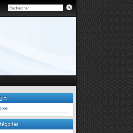
ges
ropos
tégories