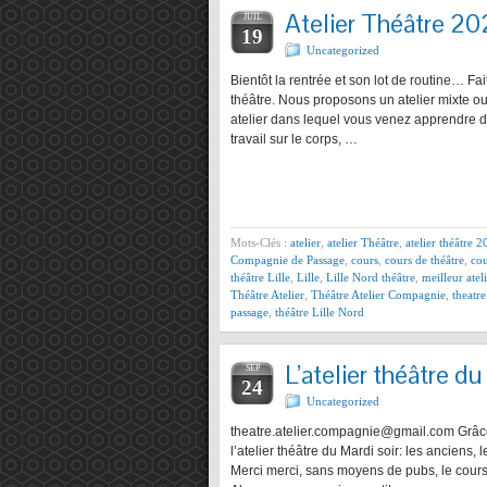
Atelier Théâtre 20
JUIL
19
Uncategorized
Bientôt la rentrée et son lot de routine… Fa
théâtre. Nous proposons un atelier mixte o
atelier dans lequel vous venez apprendre 
travail sur le corps, …
Mots-Clés :
atelier
,
atelier Théâtre
,
atelier théâtre 
Compagnie de Passage
,
cours
,
cours de théâtre
,
cou
théâtre Lille
,
Lille
,
Lille Nord théâtre
,
meilleur atel
Théâtre Atelier
,
Théâtre Atelier Compagnie
,
theatr
passage
,
théâtre Lille Nord
L’atelier théâtre du
SEP
24
Uncategorized
theatre.atelier.compagnie@gmail.com Grâce 
l’atelier théâtre du Mardi soir: les anciens, 
Merci merci, sans moyens de pubs, le cours