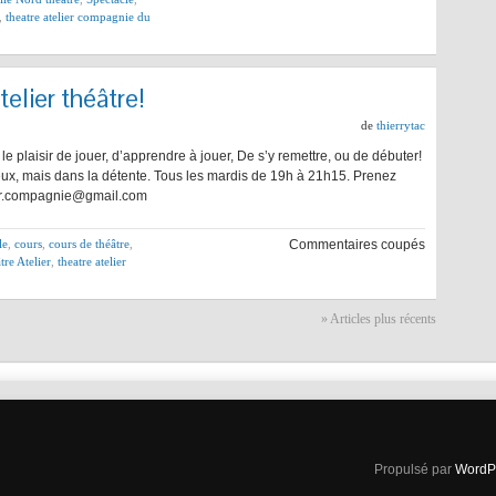
,
theatre atelier compagnie du
lier théâtre!
de
thierrytac
r le plaisir de jouer, d’apprendre à jouer, De s’y remettre, ou de débuter!
ieux, mais dans la détente. Tous les mardis de 19h à 21h15. Prenez
lier.compagnie@gmail.com
le
,
cours
,
cours de théâtre
,
Commentaires coupés
tre Atelier
,
theatre atelier
» Articles plus récents
Propulsé par
WordP