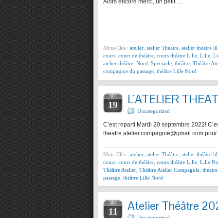
Alors encore merci, un petit …
Mots-Clés :
atelier
,
atelier Théâtre
,
atelier théâtre lil
cours
,
cours de théâtre
,
cours théâtre Lille
,
Lille
,
Li
atelier théâtre
,
Nord
,
Spectacle
,
théâtre
,
Théâtre Ate
compagnie du passage
,
théâtre Lille Nord
L’ATELIER THEA
SEP
19
Uncategorized
C’est reparti Mardi 20 septembre 2022! C’est
theatre.atelier.compagnie@gmail.com pour 
Mots-Clés :
atelier
,
atelier Théâtre
,
atelier théâtre lil
cours
,
cours de théâtre
,
cours théâtre Lille
,
Lille No
Théâtre Atelier
,
Théâtre Atelier Compagnie
,
theatr
passage
,
théâtre Lille Nord
Atelier Théâtre 202
SEP
11
Uncategorized