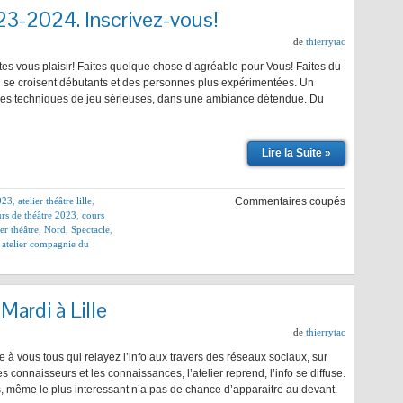
23-2024. Inscrivez-vous!
de
thierrytac
ites vous plaisir! Faites quelque chose d’agréable pour Vous! Faites du
u se croisent débutants et des personnes plus expérimentées. Un
des techniques de jeu sérieuses, dans une ambiance détendue. Du
Lire la Suite »
2023
,
atelier théâtre lille
,
Commentaires coupés
rs de théâtre 2023
,
cours
ier théâtre
,
Nord
,
Spectacle
,
e atelier compagnie du
 Mardi à Lille
de
thierrytac
à vous tous qui relayez l’info aux travers des réseaux sociaux, sur
les connaisseurs et les connaissances, l’atelier reprend, l’info se diffuse.
, même le plus interessant n’a pas de chance d’apparaitre au devant.