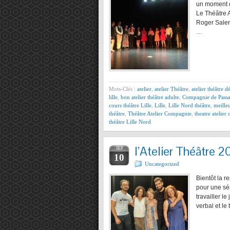
un moment d
Le Théâtre 
Roger Sale
…
Mots-Clés :
atelier
,
atelier Théâtre
,
atelier théâtre d
lille
,
bon atelier théâtre adulte
,
Compagnie de Pass
cours théâtre Lille
,
Lille
,
Lille Nord théâtre
,
meilleu
théâtre
,
Théâtre Atelier Compagnie
,
theatre atelie
théâtre Lille Nord
l’Atelier Théâtre 
SEP
10
Uncategorized
Bientôt la r
pour une sé
travailler l
verbal et l