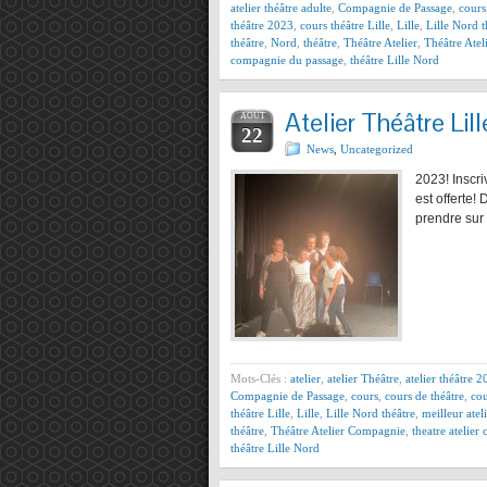
atelier théâtre adulte
,
Compagnie de Passage
,
cours
théâtre 2023
,
cours théâtre Lille
,
Lille
,
Lille Nord t
théâtre
,
Nord
,
théâtre
,
Théâtre Atelier
,
Théâtre Ate
compagnie du passage
,
théâtre Lille Nord
Atelier Théâtre Lill
AOÛT
22
News
,
Uncategorized
2023! Inscr
est offerte!
prendre sur
Mots-Clés :
atelier
,
atelier Théâtre
,
atelier théâtre 
Compagnie de Passage
,
cours
,
cours de théâtre
,
cou
théâtre Lille
,
Lille
,
Lille Nord théâtre
,
meilleur atel
théâtre
,
Théâtre Atelier Compagnie
,
theatre atelie
théâtre Lille Nord