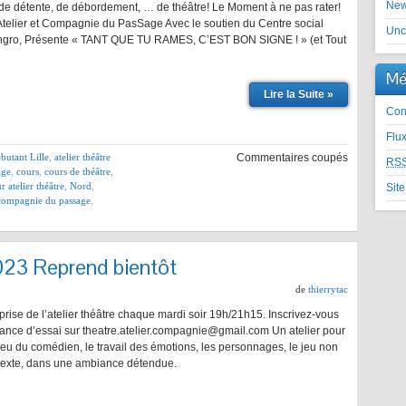
Ne
e détente, de débordement, … de théâtre! Le Moment à ne pas rater!
Atelier et Compagnie du PasSage Avec le soutien du Centre social
Unc
ngro, Présente « TANT QUE TU RAMES, C’EST BON SIGNE ! » (et Tout
Mé
Lire la Suite »
Con
Flu
ébutant Lille
,
atelier théâtre
Commentaires coupés
RS
age
,
cours
,
cours de théâtre
,
r atelier théâtre
,
Nord
,
Sit
r compagnie du passage
,
2023 Reprend bientôt
de
thierrytac
eprise de l’atelier théâtre chaque mardi soir 19h/21h15. Inscrivez-vous
ance d’essai sur theatre.atelier.compagnie@gmail.com Un atelier pour
e jeu du comédien, le travail des émotions, les personnages, le jeu non
e texte, dans une ambiance détendue.