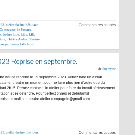
2023
,
atelier théâtre débutant
Commentaires coupés
Compagnie de Passage
,
s théâtre Lille
,
Lille
,
Lille
âtre
,
Théâtre Atelier
,
Théâtre
assage
,
théâtre Lille Nord
2023 Reprise en septembre.
de
thierrytac
tre Adulte reprend le 19 septembre 2023. Venez faire un essai!
 L’atelier théâtre un moment pour ne faire plus rien d’autre que du
ant 2h15! Prenez contact! Un atelier pour faire du travail sérieusement
rétation et se détendre. Pour perfectionnés et débutants!
nts par mail sur theatre.atelier.compagnie@gmail.com.
2023
,
atelier théâtre lille
,
bon
Commentaires coupés