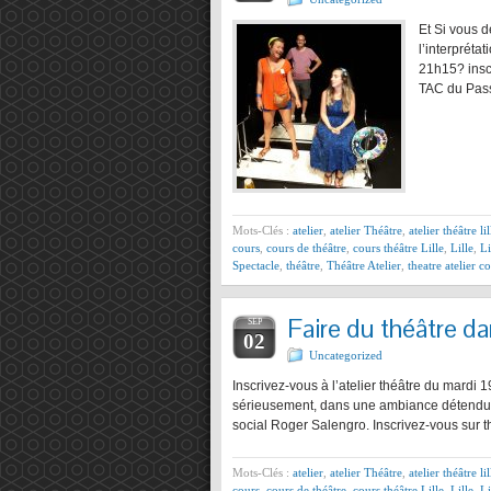
Et Si vous d
l’interprét
21h15? insc
TAC du Pas
Mots-Clés :
atelier
,
atelier Théâtre
,
atelier théâtre lil
cours
,
cours de théâtre
,
cours théâtre Lille
,
Lille
,
Li
Spectacle
,
théâtre
,
Théâtre Atelier
,
theatre atelier 
Faire du théâtre da
SEP
02
Uncategorized
Inscrivez-vous à l’atelier théâtre du mardi 
sérieusement, dans une ambiance détendue m
social Roger Salengro. Inscrivez-vous sur t
Mots-Clés :
atelier
,
atelier Théâtre
,
atelier théâtre lil
cours
,
cours de théâtre
,
cours théâtre Lille
,
Lille
,
Li